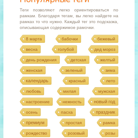
Теги позволяют легко ориентироваться по
рамкам. Благодаря тегам, вы легко найдете на
рамках то что нужно. Каждый тег это подсказка,
описывающая содержимое рамочки.
8 марта
бабочки
бежевый
весна
голубой
дед мороз
день рождения
детская
желтый
женская
зеленый
зима
календарь
красный
лето
любовь
милая
мужская
новый год
настроение
нежность
праздник
осень
пасха
премиум
простая
рамка
рождество
розовый
розы