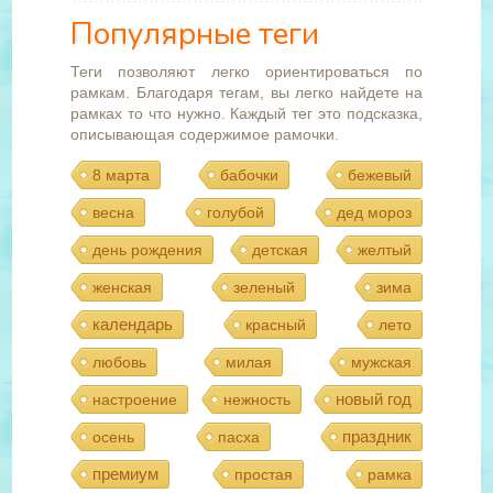
Популярные теги
Теги позволяют легко ориентироваться по
рамкам. Благодаря тегам, вы легко найдете на
рамках то что нужно. Каждый тег это подсказка,
описывающая содержимое рамочки.
8 марта
бабочки
бежевый
весна
голубой
дед мороз
день рождения
детская
желтый
женская
зеленый
зима
календарь
красный
лето
любовь
милая
мужская
новый год
настроение
нежность
праздник
осень
пасха
премиум
простая
рамка