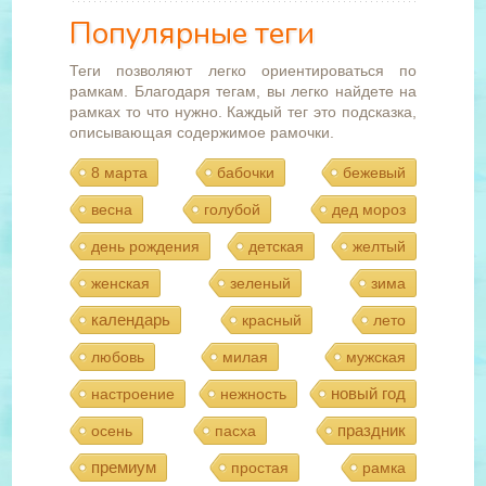
Популярные теги
Теги позволяют легко ориентироваться по
рамкам. Благодаря тегам, вы легко найдете на
рамках то что нужно. Каждый тег это подсказка,
описывающая содержимое рамочки.
8 марта
бабочки
бежевый
весна
голубой
дед мороз
день рождения
детская
желтый
женская
зеленый
зима
календарь
красный
лето
любовь
милая
мужская
новый год
настроение
нежность
праздник
осень
пасха
премиум
простая
рамка