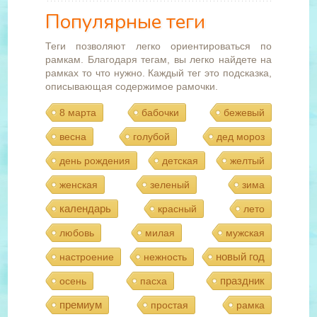
Популярные теги
Теги позволяют легко ориентироваться по
рамкам. Благодаря тегам, вы легко найдете на
рамках то что нужно. Каждый тег это подсказка,
описывающая содержимое рамочки.
8 марта
бабочки
бежевый
весна
голубой
дед мороз
день рождения
детская
желтый
женская
зеленый
зима
календарь
красный
лето
любовь
милая
мужская
новый год
настроение
нежность
праздник
осень
пасха
премиум
простая
рамка