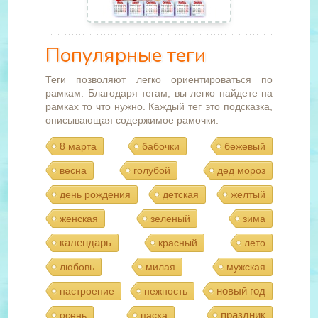
Популярные теги
Теги позволяют легко ориентироваться по
рамкам. Благодаря тегам, вы легко найдете на
рамках то что нужно. Каждый тег это подсказка,
описывающая содержимое рамочки.
8 марта
бабочки
бежевый
весна
голубой
дед мороз
день рождения
детская
желтый
женская
зеленый
зима
календарь
красный
лето
любовь
милая
мужская
новый год
настроение
нежность
праздник
осень
пасха