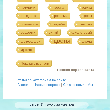
премиум
простая
рамка
рождество
розовый
розы
романтика
свадьба
светлый
сердечки
синий
фиолетовый
цветы
фотоэффект
школа
яркая
Показать все теги
Полная версия сайта
Статьи по категориям на сайте
Главная
|
Частые вопросы
|
Связь с нами
|
Мы
2026 © FotovRamku.Ru