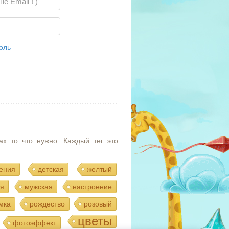
оль
ах то что нужно. Каждый тег это
ения
детская
желтый
я
мужская
настроение
мка
рождество
розовый
цветы
фотоэффект