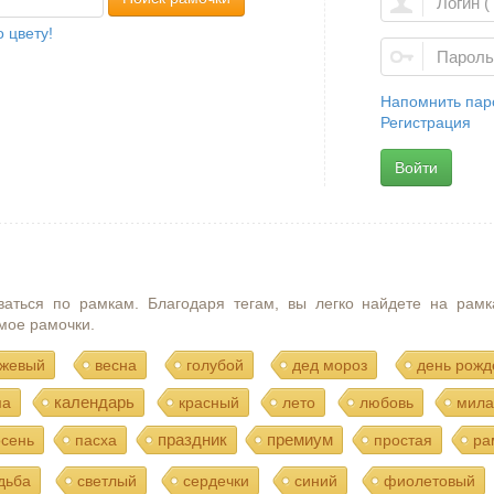
 цвету!
Напомнить пар
Регистрация
Войти
ваться по рамкам. Благодаря тегам, вы легко найдете на рамк
мое рамочки.
жевый
весна
голубой
дед мороз
день рожд
календарь
ма
красный
лето
любовь
мила
праздник
премиум
осень
пасха
простая
ра
дьба
светлый
сердечки
синий
фиолетовый