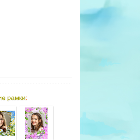
ие рамки
: