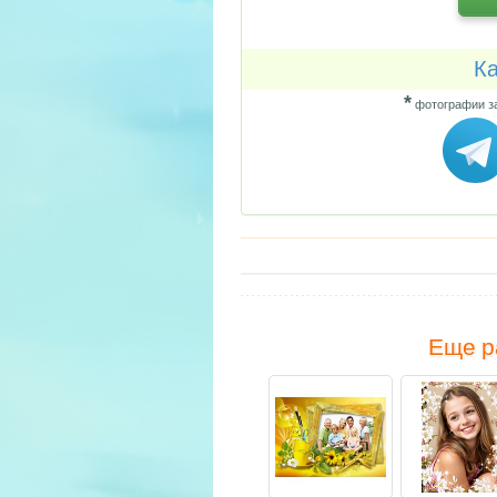
Ка
*
фотографии за
Еще р