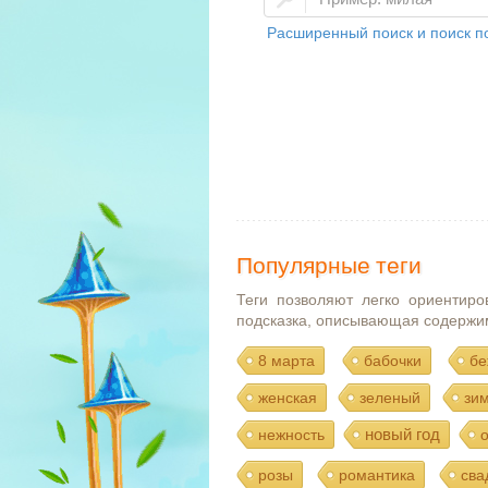
Расширенный поиск и поиск по
Популярные теги
Теги позволяют легко ориентиро
подсказка, описывающая содержи
8 марта
бабочки
бе
женская
зеленый
зи
новый год
нежность
розы
романтика
сва