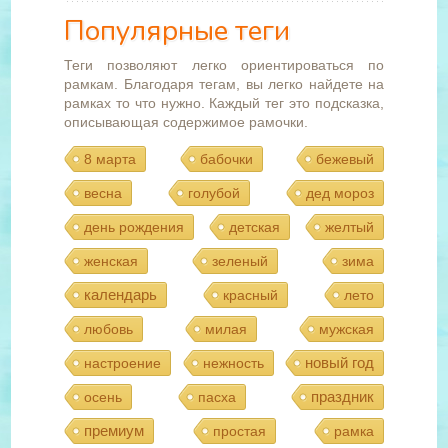
Популярные теги
Теги позволяют легко ориентироваться по
рамкам. Благодаря тегам, вы легко найдете на
рамках то что нужно. Каждый тег это подсказка,
описывающая содержимое рамочки.
8 марта
бабочки
бежевый
весна
голубой
дед мороз
день рождения
детская
желтый
женская
зеленый
зима
календарь
красный
лето
любовь
милая
мужская
новый год
настроение
нежность
праздник
осень
пасха
премиум
простая
рамка