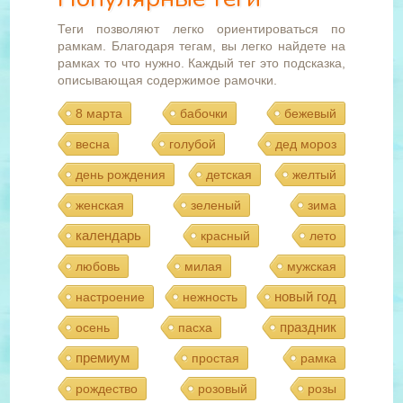
Теги позволяют легко ориентироваться по
рамкам. Благодаря тегам, вы легко найдете на
рамках то что нужно. Каждый тег это подсказка,
описывающая содержимое рамочки.
8 марта
бабочки
бежевый
весна
голубой
дед мороз
день рождения
детская
желтый
женская
зеленый
зима
календарь
красный
лето
любовь
милая
мужская
новый год
настроение
нежность
праздник
осень
пасха
премиум
простая
рамка
рождество
розовый
розы