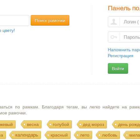
Панель по
Поиск рамочки
 цвету!
Напомнить пар
Регистрация
Войти
ваться по рамкам. Благодаря тегам, вы легко найдете на рамк
мое рамочки.
жевый
весна
голубой
дед мороз
день рожд
календарь
ма
красный
лето
любовь
мила