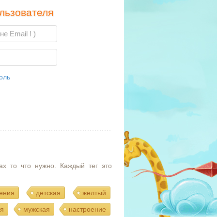
льзователя
оль
ах то что нужно. Каждый тег это
ения
детская
желтый
я
мужская
настроение