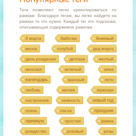
Теги позволяют легко ориентироваться по
рамкам. Благодаря тегам, вы легко найдете на
рамках то что нужно. Каждый тег это подсказка,
описывающая содержимое рамочки.
8 марта
бабочки
бежевый
весна
голубой
дед мороз
день рождения
детская
желтый
женская
зеленый
зима
календарь
красный
лето
любовь
милая
мужская
новый год
настроение
нежность
праздник
осень
пасха
премиум
простая
рамка
рождество
розовый
розы