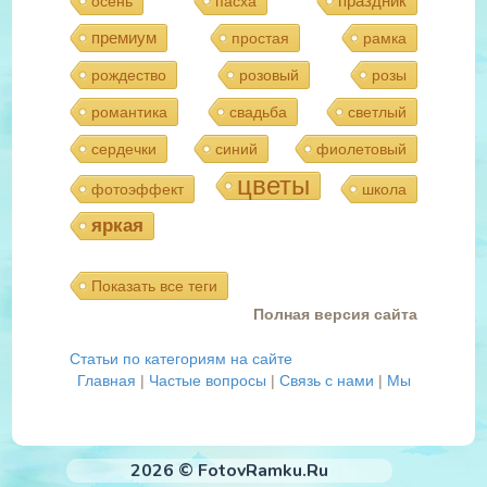
праздник
осень
пасха
премиум
простая
рамка
рождество
розовый
розы
романтика
свадьба
светлый
сердечки
синий
фиолетовый
цветы
фотоэффект
школа
яркая
Показать все теги
Полная версия сайта
Статьи по категориям на сайте
Главная
|
Частые вопросы
|
Связь с нами
|
Мы
2026 © FotovRamku.Ru