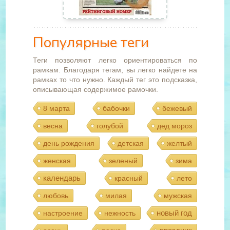
Популярные теги
Теги позволяют легко ориентироваться по
рамкам. Благодаря тегам, вы легко найдете на
рамках то что нужно. Каждый тег это подсказка,
описывающая содержимое рамочки.
8 марта
бабочки
бежевый
весна
голубой
дед мороз
день рождения
детская
желтый
женская
зеленый
зима
календарь
красный
лето
любовь
милая
мужская
новый год
настроение
нежность