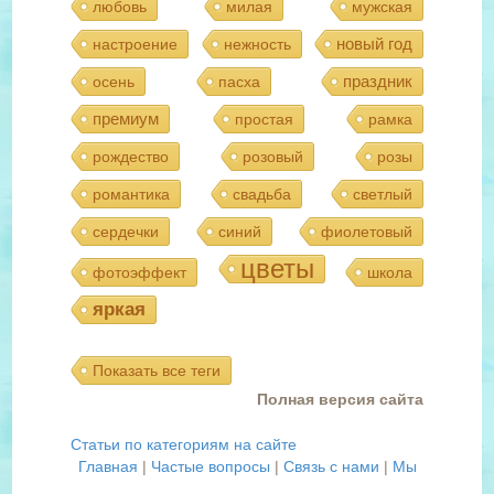
любовь
милая
мужская
новый год
настроение
нежность
праздник
осень
пасха
премиум
простая
рамка
рождество
розовый
розы
романтика
свадьба
светлый
сердечки
синий
фиолетовый
цветы
фотоэффект
школа
яркая
Показать все теги
Полная версия сайта
Статьи по категориям на сайте
Главная
|
Частые вопросы
|
Связь с нами
|
Мы