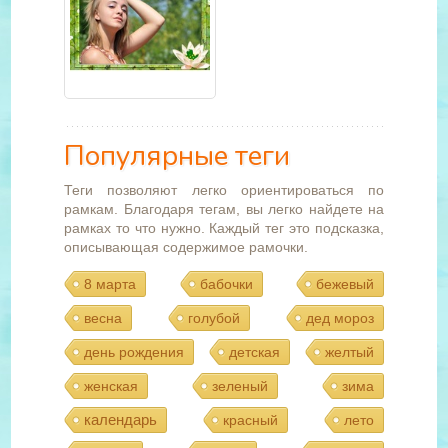
Популярные теги
Теги позволяют легко ориентироваться по
рамкам. Благодаря тегам, вы легко найдете на
рамках то что нужно. Каждый тег это подсказка,
описывающая содержимое рамочки.
8 марта
бабочки
бежевый
весна
голубой
дед мороз
день рождения
детская
желтый
женская
зеленый
зима
календарь
красный
лето