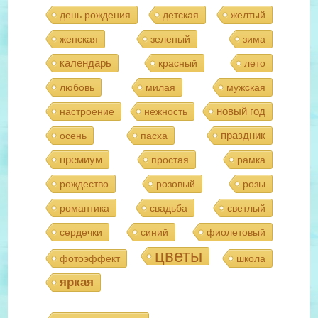
день рождения
детская
желтый
женская
зеленый
зима
календарь
красный
лето
любовь
милая
мужская
новый год
настроение
нежность
праздник
осень
пасха
премиум
простая
рамка
рождество
розовый
розы
романтика
свадьба
светлый
сердечки
синий
фиолетовый
цветы
фотоэффект
школа
яркая