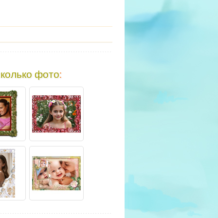
сколько фото
: