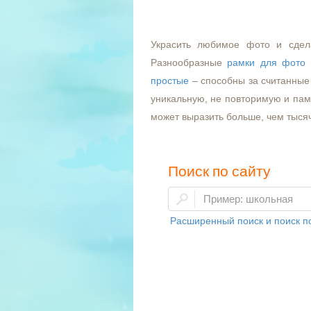
Украсить любимое фото и сдел
Разнообразные
рамки для фото
простые
– способны за считанные 
уникальную, не повторимую и пам
может выразить больше, чем тыся
Поиск по сайту
Расширенный поиск и поиск по