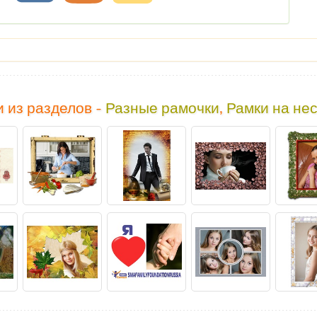
 из разделов -
Разные рамочки
,
Рамки на не