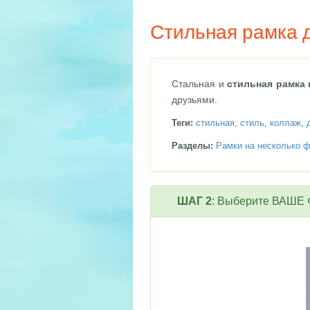
Стильная рамка д
Стальная и
стильная рамка
друзьями.
Теги:
стильная
,
стиль
,
коллаж
,
Разделы:
Рамки на несколько 
ШАГ 2
: Выберите ВАШЕ Ф