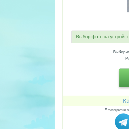
Выбор фото на устройс
Выбери
Р
Ка
*
фотографии за