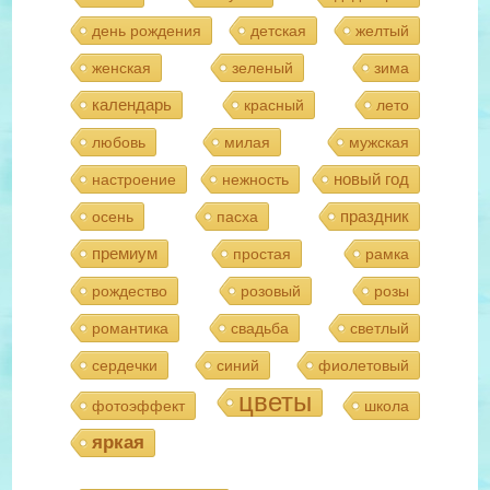
день рождения
детская
желтый
женская
зеленый
зима
календарь
красный
лето
любовь
милая
мужская
новый год
настроение
нежность
праздник
осень
пасха
премиум
простая
рамка
рождество
розовый
розы
романтика
свадьба
светлый
сердечки
синий
фиолетовый
цветы
фотоэффект
школа
яркая