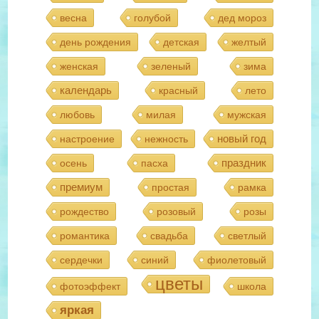
весна
голубой
дед мороз
день рождения
детская
желтый
женская
зеленый
зима
календарь
красный
лето
любовь
милая
мужская
новый год
настроение
нежность
праздник
осень
пасха
премиум
простая
рамка
рождество
розовый
розы
романтика
свадьба
светлый
сердечки
синий
фиолетовый
цветы
фотоэффект
школа
яркая