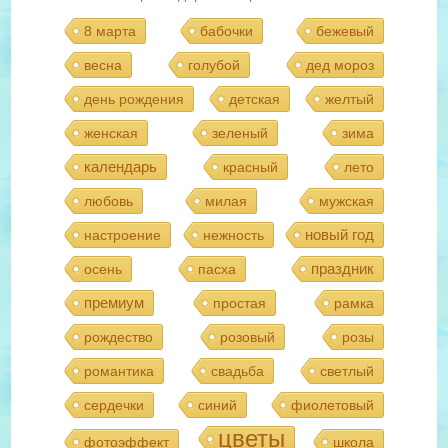
8 марта
бабочки
бежевый
весна
голубой
дед мороз
день рождения
детская
желтый
женская
зеленый
зима
календарь
красный
лето
любовь
милая
мужская
новый год
настроение
нежность
праздник
осень
пасха
премиум
простая
рамка
рождество
розовый
розы
романтика
свадьба
светлый
сердечки
синий
фиолетовый
цветы
фотоэффект
школа