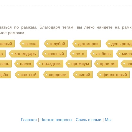
ваться по рамкам. Благодаря тегам, вы легко найдете на рамк
мое рамочки.
жевый
весна
голубой
дед мороз
день рожд
календарь
ма
красный
лето
любовь
мила
праздник
премиум
осень
пасха
простая
ра
дьба
светлый
сердечки
синий
фиолетовый
Главная
|
Частые вопросы
|
Связь с нами
|
Мы