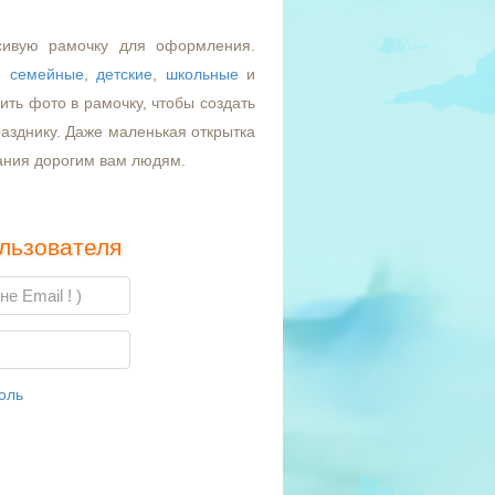
сивую рамочку для оформления.
,
семейные
,
детские
,
школьные
и
ть фото в рамочку, чтобы создать
азднику. Даже маленькая открытка
ания дорогим вам людям.
льзователя
оль