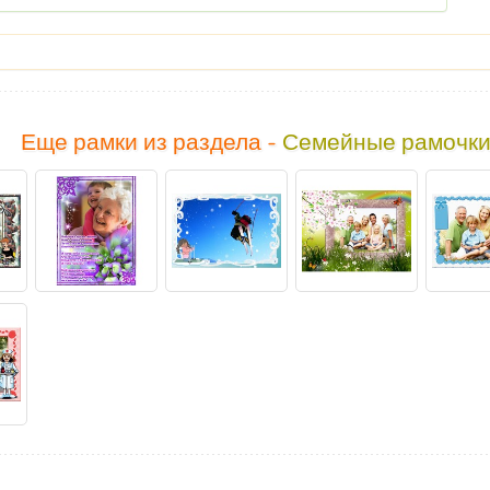
Еще рамки из раздела -
Семейные рамочк