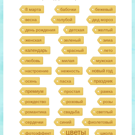
8 марта
бабочки
бежевый
весна
голубой
дед мороз
день рождения
детская
желтый
женская
зеленый
зима
календарь
красный
лето
любовь
милая
мужская
новый год
настроение
нежность
праздник
осень
пасха
премиум
простая
рамка
рождество
розовый
розы
романтика
свадьба
светлый
сердечки
синий
фиолетовый
цветы
фотоэффект
школа