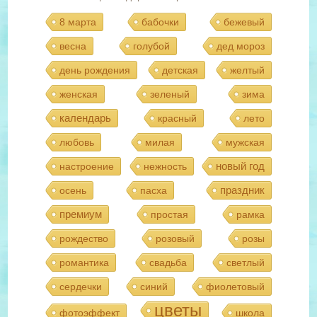
8 марта
бабочки
бежевый
весна
голубой
дед мороз
день рождения
детская
желтый
женская
зеленый
зима
календарь
красный
лето
любовь
милая
мужская
новый год
настроение
нежность
праздник
осень
пасха
премиум
простая
рамка
рождество
розовый
розы
романтика
свадьба
светлый
сердечки
синий
фиолетовый
цветы
фотоэффект
школа