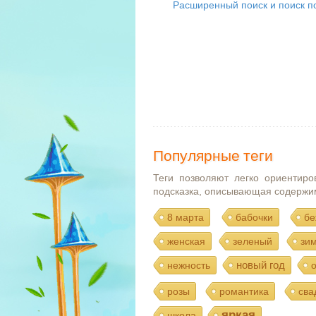
Расширенный поиск и поиск по
Популярные теги
Теги позволяют легко ориентиро
подсказка, описывающая содержи
8 марта
бабочки
бе
женская
зеленый
зи
новый год
нежность
розы
романтика
сва
яркая
школа