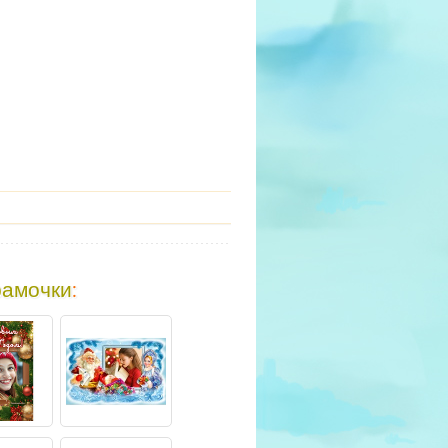
рамочки
: