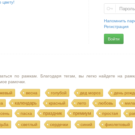
 цвету!
Напомнить пар
Регистрация
Войти
ваться по рамкам. Благодаря тегам, вы легко найдете на рамк
мое рамочки.
жевый
весна
голубой
дед мороз
день рожд
календарь
ма
красный
лето
любовь
мила
праздник
премиум
осень
пасха
простая
ра
дьба
светлый
сердечки
синий
фиолетовый