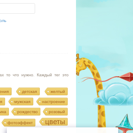
оль
ах то что нужно. Каждый тег это
ения
детская
желтый
я
мужская
настроение
мка
рождество
розовый
цветы
фотоэффект