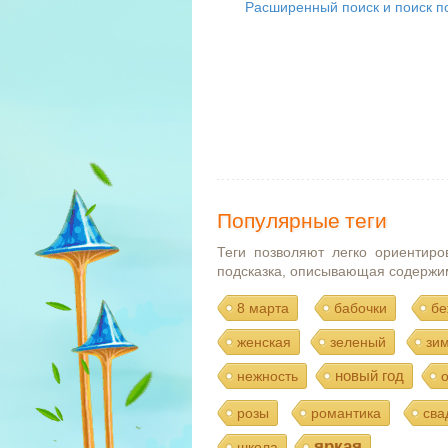
Расширенный поиск и поиск по
Популярные теги
Теги позволяют легко ориентиро
подсказка, описывающая содержи
8 марта
бабочки
бе
женская
зеленый
зи
новый год
нежность
розы
романтика
сва
яркая
школа