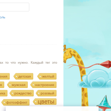
оль
ах то что нужно. Каждый тег это
ения
детская
желтый
я
мужская
настроение
мка
рождество
розовый
цветы
фотоэффект