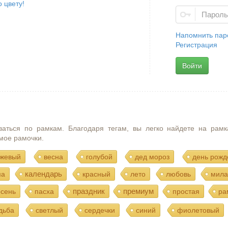
 цвету!
Напомнить пар
Регистрация
Войти
ваться по рамкам. Благодаря тегам, вы легко найдете на рамк
мое рамочки.
жевый
весна
голубой
дед мороз
день рожд
календарь
ма
красный
лето
любовь
мила
праздник
премиум
осень
пасха
простая
ра
дьба
светлый
сердечки
синий
фиолетовый