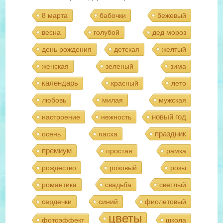
8 марта
бабочки
бежевый
весна
голубой
дед мороз
день рождения
детская
желтый
женская
зеленый
зима
календарь
красный
лето
любовь
милая
мужская
новый год
настроение
нежность
праздник
осень
пасха
премиум
простая
рамка
рождество
розовый
розы
романтика
свадьба
светлый
сердечки
синий
фиолетовый
цветы
фотоэффект
школа