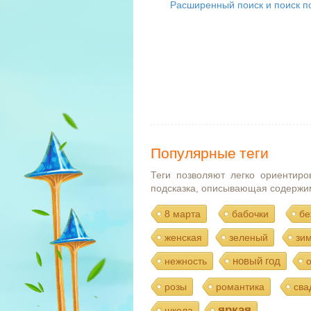
Расширенный поиск и поиск по
Популярные теги
Теги позволяют легко ориентиро
подсказка, описывающая содержи
8 марта
бабочки
бе
женская
зеленый
зи
новый год
нежность
розы
романтика
сва
яркая
школа