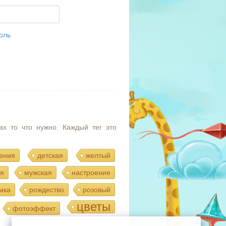
оль
ах то что нужно. Каждый тег это
ения
детская
желтый
я
мужская
настроение
мка
рождество
розовый
цветы
фотоэффект