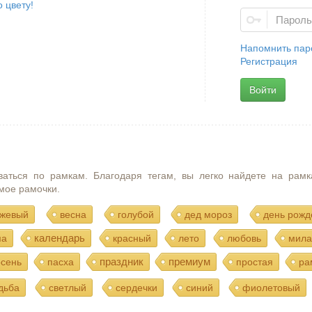
 цвету!
Напомнить пар
Регистрация
Войти
ваться по рамкам. Благодаря тегам, вы легко найдете на рамк
мое рамочки.
жевый
весна
голубой
дед мороз
день рожд
календарь
ма
красный
лето
любовь
мила
праздник
премиум
осень
пасха
простая
ра
дьба
светлый
сердечки
синий
фиолетовый