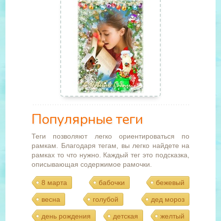
Популярные теги
Теги позволяют легко ориентироваться по
рамкам. Благодаря тегам, вы легко найдете на
рамках то что нужно. Каждый тег это подсказка,
описывающая содержимое рамочки.
8 марта
бабочки
бежевый
весна
голубой
дед мороз
день рождения
детская
желтый