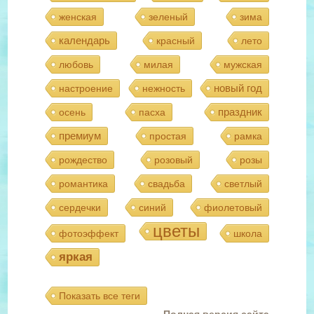
женская
зеленый
зима
календарь
красный
лето
любовь
милая
мужская
новый год
настроение
нежность
праздник
осень
пасха
премиум
простая
рамка
рождество
розовый
розы
романтика
свадьба
светлый
сердечки
синий
фиолетовый
цветы
фотоэффект
школа
яркая
Показать все теги