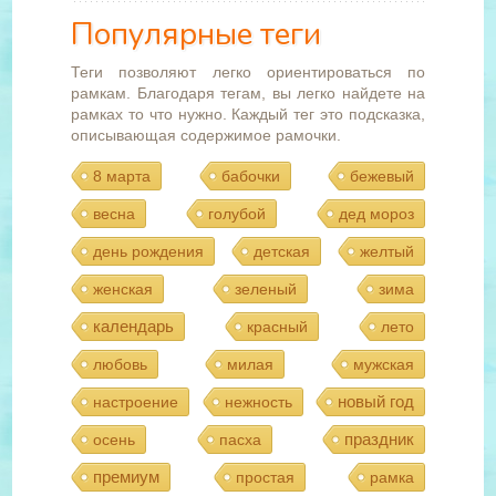
Популярные теги
Теги позволяют легко ориентироваться по
рамкам. Благодаря тегам, вы легко найдете на
рамках то что нужно. Каждый тег это подсказка,
описывающая содержимое рамочки.
8 марта
бабочки
бежевый
весна
голубой
дед мороз
день рождения
детская
желтый
женская
зеленый
зима
календарь
красный
лето
любовь
милая
мужская
новый год
настроение
нежность
праздник
осень
пасха
премиум
простая
рамка