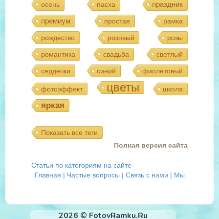
праздник
осень
пасха
премиум
простая
рамка
рождество
розовый
розы
романтика
свадьба
светлый
сердечки
синий
фиолетовый
цветы
фотоэффект
школа
яркая
Показать все теги
Полная версия сайта
Статьи по категориям на сайте
Главная
|
Частые вопросы
|
Связь с нами
|
Мы
2026 © FotovRamku.Ru