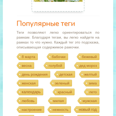
Популярные теги
Теги позволяют легко ориентироваться по
рамкам. Благодаря тегам, вы легко найдете на
рамках то что нужно. Каждый тег это подсказка,
описывающая содержимое рамочки.
8 марта
бабочки
бежевый
весна
голубой
дед мороз
день рождения
детская
желтый
женская
зеленый
зима
календарь
красный
лето
любовь
милая
мужская
новый год
настроение
нежность