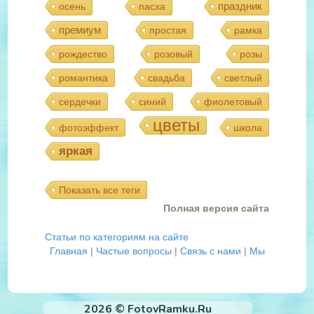
праздник
осень
пасха
премиум
простая
рамка
рождество
розовый
розы
романтика
свадьба
светлый
сердечки
синий
фиолетовый
цветы
фотоэффект
школа
яркая
Показать все теги
Полная версия сайта
Статьи по категориям на сайте
Главная
|
Частые вопросы
|
Связь с нами
|
Мы
2026 © FotovRamku.Ru