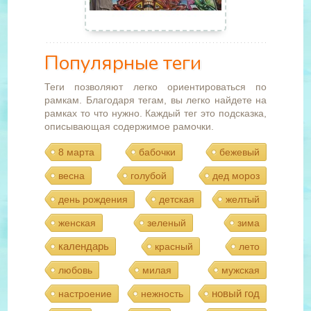
Популярные теги
Теги позволяют легко ориентироваться по
рамкам. Благодаря тегам, вы легко найдете на
рамках то что нужно. Каждый тег это подсказка,
описывающая содержимое рамочки.
8 марта
бабочки
бежевый
весна
голубой
дед мороз
день рождения
детская
желтый
женская
зеленый
зима
календарь
красный
лето
любовь
милая
мужская
новый год
настроение
нежность