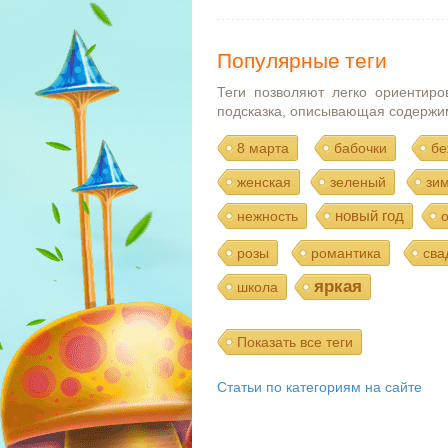
Популярные теги
Теги позволяют легко ориентиро
подсказка, описывающая содержи
8 марта
бабочки
бе
женская
зеленый
зи
новый год
нежность
розы
романтика
сва
яркая
школа
Показать все теги
Статьи по категориям на сайте