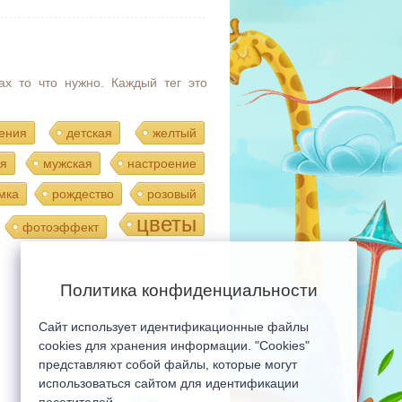
ах то что нужно. Каждый тег это
ения
детская
желтый
я
мужская
настроение
мка
рождество
розовый
цветы
фотоэффект
Политика конфиденциальности
Сайт использует идентификационные файлы
Мобильная версия сайта
cookies для хранения информации. "Cookies"
представляют собой файлы, которые могут
использоваться сайтом для идентификации