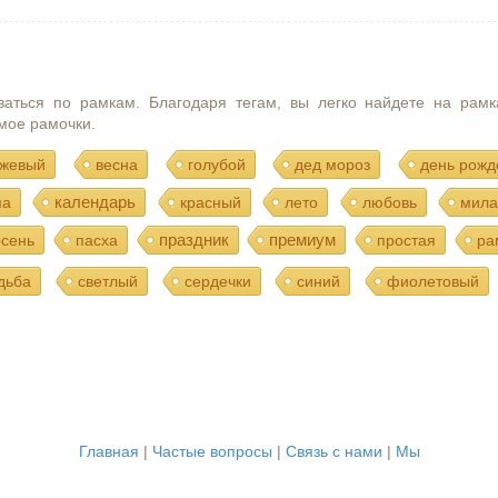
ваться по рамкам. Благодаря тегам, вы легко найдете на рамк
мое рамочки.
жевый
весна
голубой
дед мороз
день рожд
календарь
ма
красный
лето
любовь
мила
праздник
премиум
осень
пасха
простая
ра
дьба
светлый
сердечки
синий
фиолетовый
Главная
|
Частые вопросы
|
Связь с нами
|
Мы