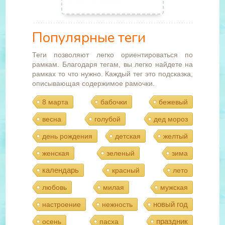
Популярные теги
Теги позволяют легко ориентироваться по
рамкам. Благодаря тегам, вы легко найдете на
рамках то что нужно. Каждый тег это подсказка,
описывающая содержимое рамочки.
8 марта
бабочки
бежевый
весна
голубой
дед мороз
день рождения
детская
желтый
женская
зеленый
зима
календарь
красный
лето
любовь
милая
мужская
новый год
настроение
нежность
праздник
осень
пасха