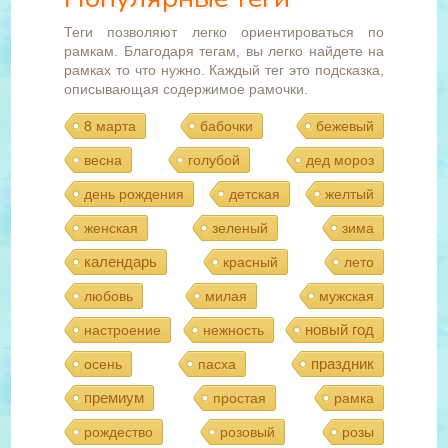
Теги позволяют легко ориентироваться по
рамкам. Благодаря тегам, вы легко найдете на
рамках то что нужно. Каждый тег это подсказка,
описывающая содержимое рамочки.
8 марта
бабочки
бежевый
весна
голубой
дед мороз
день рождения
детская
желтый
женская
зеленый
зима
календарь
красный
лето
любовь
милая
мужская
новый год
настроение
нежность
праздник
осень
пасха
премиум
простая
рамка
рождество
розовый
розы