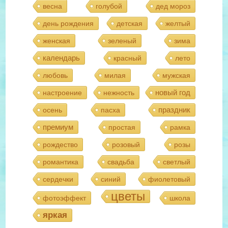
весна
голубой
дед мороз
день рождения
детская
желтый
женская
зеленый
зима
календарь
красный
лето
любовь
милая
мужская
новый год
настроение
нежность
праздник
осень
пасха
премиум
простая
рамка
рождество
розовый
розы
романтика
свадьба
светлый
сердечки
синий
фиолетовый
цветы
фотоэффект
школа
яркая