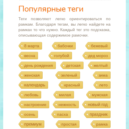
Популярные теги
Теги позволяют легко ориентироваться по
рамкам. Благодаря тегам, вы легко найдете на
рамках то что нужно. Каждый тег это подсказка,
описывающая содержимое рамочки.
8 марта
бабочки
бежевый
весна
голубой
дед мороз
день рождения
детская
желтый
женская
зеленый
зима
календарь
красный
лето
любовь
милая
мужская
новый год
настроение
нежность
праздник
осень
пасха
премиум
простая
рамка