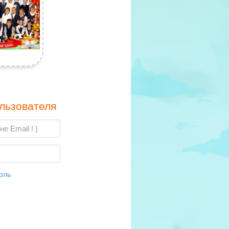
льзователя
оль