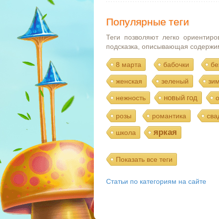
Популярные теги
Теги позволяют легко ориентиро
подсказка, описывающая содержи
8 марта
бабочки
бе
женская
зеленый
зи
новый год
нежность
розы
романтика
сва
яркая
школа
Показать все теги
Статьи по категориям на сайте