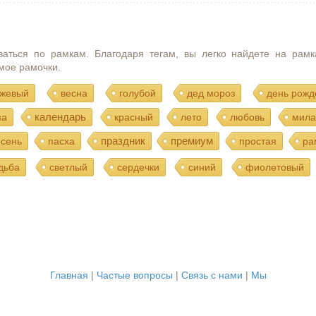
ваться по рамкам. Благодаря тегам, вы легко найдете на рамк
мое рамочки.
жевый
весна
голубой
дед мороз
день рожд
календарь
ма
красный
лето
любовь
мила
праздник
премиум
осень
пасха
простая
ра
дьба
светлый
сердечки
синий
фиолетовый
Главная
|
Частые вопросы
|
Связь с нами
|
Мы