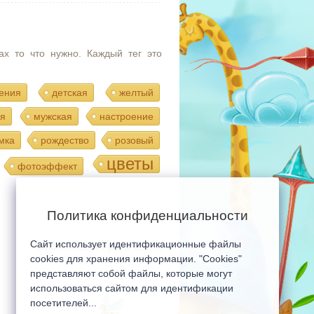
ах то что нужно. Каждый тег это
ения
детская
желтый
я
мужская
настроение
мка
рождество
розовый
цветы
фотоэффект
Политика конфиденциальности
Сайт использует идентификационные файлы
Мобильная версия сайта
cookies для хранения информации. "Cookies"
представляют собой файлы, которые могут
использоваться сайтом для идентификации
посетителей...