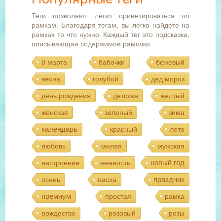
Теги позволяют легко ориентироваться по
рамкам. Благодаря тегам, вы легко найдете на
рамках то что нужно. Каждый тег это подсказка,
описывающая содержимое рамочки.
8 марта
бабочки
бежевый
весна
голубой
дед мороз
день рождения
детская
желтый
женская
зеленый
зима
календарь
красный
лето
любовь
милая
мужская
новый год
настроение
нежность
праздник
осень
пасха
премиум
простая
рамка
рождество
розовый
розы