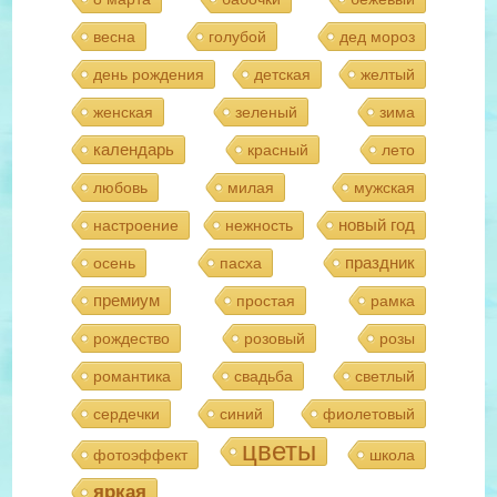
весна
голубой
дед мороз
день рождения
детская
желтый
женская
зеленый
зима
календарь
красный
лето
любовь
милая
мужская
новый год
настроение
нежность
праздник
осень
пасха
премиум
простая
рамка
рождество
розовый
розы
романтика
свадьба
светлый
сердечки
синий
фиолетовый
цветы
фотоэффект
школа
яркая