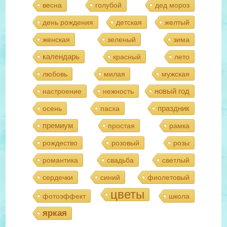
весна
голубой
дед мороз
день рождения
детская
желтый
женская
зеленый
зима
календарь
красный
лето
любовь
милая
мужская
новый год
настроение
нежность
праздник
осень
пасха
премиум
простая
рамка
рождество
розовый
розы
романтика
свадьба
светлый
сердечки
синий
фиолетовый
цветы
фотоэффект
школа
яркая