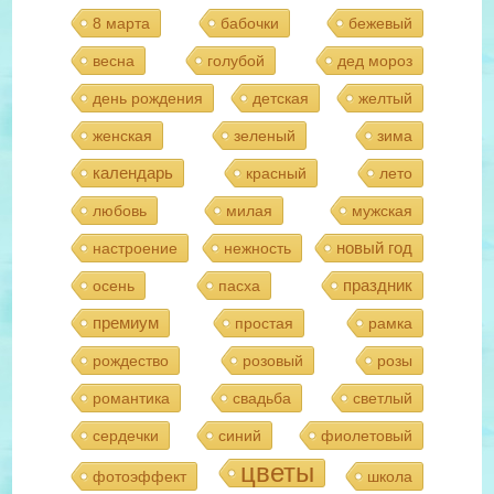
8 марта
бабочки
бежевый
весна
голубой
дед мороз
день рождения
детская
желтый
женская
зеленый
зима
календарь
красный
лето
любовь
милая
мужская
новый год
настроение
нежность
праздник
осень
пасха
премиум
простая
рамка
рождество
розовый
розы
романтика
свадьба
светлый
сердечки
синий
фиолетовый
цветы
фотоэффект
школа