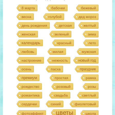
8 марта
бабочки
бежевый
весна
голубой
дед мороз
день рождения
детская
желтый
женская
зеленый
зима
календарь
красный
лето
любовь
милая
мужская
новый год
настроение
нежность
праздник
осень
пасха
премиум
простая
рамка
рождество
розовый
розы
романтика
свадьба
светлый
сердечки
синий
фиолетовый
цветы
фотоэффект
школа