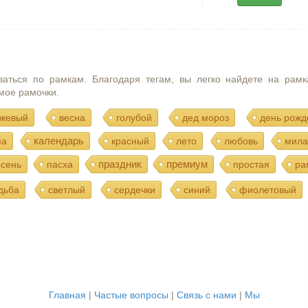
ваться по рамкам. Благодаря тегам, вы легко найдете на рамк
мое рамочки.
жевый
весна
голубой
дед мороз
день рожд
календарь
ма
красный
лето
любовь
мила
праздник
премиум
осень
пасха
простая
ра
дьба
светлый
сердечки
синий
фиолетовый
Главная
|
Частые вопросы
|
Связь с нами
|
Мы