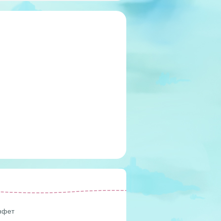
онфет