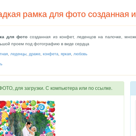
адкая рамка для фото созданная 
ка для фото
созданная из конфет, леденцов на палочке, множ
льшой проем под фотографию в виде сердца
тная
,
леденцы
,
драже
,
конфета
,
яркая
,
любовь
ть
ОТО, для загрузки. С компьютера или по ссылке.