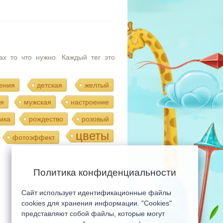
ах то что нужно. Каждый тег это
ения
детская
желтый
я
мужская
настроение
мка
рождество
розовый
цветы
фотоэффект
Политика конфиденциальности
Сайт использует идентификационные файлы
Мобильная версия сайта
cookies для хранения информации. "Cookies"
представляют собой файлы, которые могут