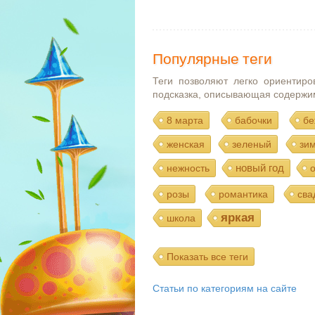
Популярные теги
Теги позволяют легко ориентиро
подсказка, описывающая содержи
8 марта
бабочки
бе
женская
зеленый
зи
новый год
нежность
розы
романтика
сва
яркая
школа
Показать все теги
Статьи по категориям на сайте