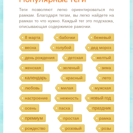
Теги позволяют легко ориентироваться по
рамкам. Благодаря тегам, вы легко найдете на
рамках то что нужно. Каждый тег это подсказка,
описывающая содержимое рамочки.
8 марта
бабочки
бежевый
весна
голубой
дед мороз
день рождения
детская
желтый
женская
зеленый
зима
календарь
красный
лето
любовь
милая
мужская
новый год
настроение
нежность
праздник
осень
пасха
премиум
простая
рамка
рождество
розовый
розы