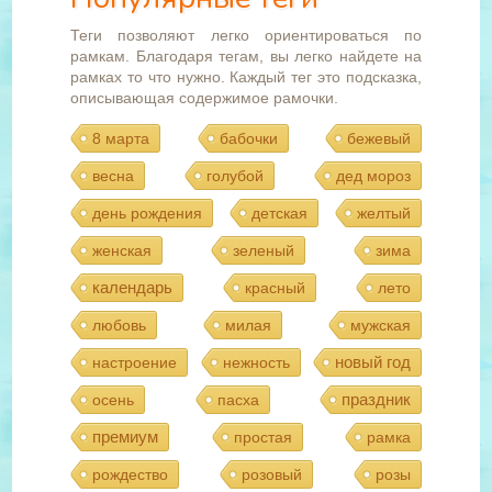
Теги позволяют легко ориентироваться по
рамкам. Благодаря тегам, вы легко найдете на
рамках то что нужно. Каждый тег это подсказка,
описывающая содержимое рамочки.
8 марта
бабочки
бежевый
весна
голубой
дед мороз
день рождения
детская
желтый
женская
зеленый
зима
календарь
красный
лето
любовь
милая
мужская
новый год
настроение
нежность
праздник
осень
пасха
премиум
простая
рамка
рождество
розовый
розы