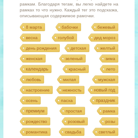
рамкам. Благодаря тегам, вы легко найдете на
рамках то что нужно. Каждый тег это подсказка,
описывающая содержимое рамочки.
8 марта
бабочки
бежевый
весна
голубой
дед мороз
день рождения
детская
желтый
женская
зеленый
зима
календарь
красный
лето
любовь
милая
мужская
новый год
настроение
нежность
праздник
осень
пасха
премиум
простая
рамка
рождество
розовый
розы
романтика
свадьба
светлый