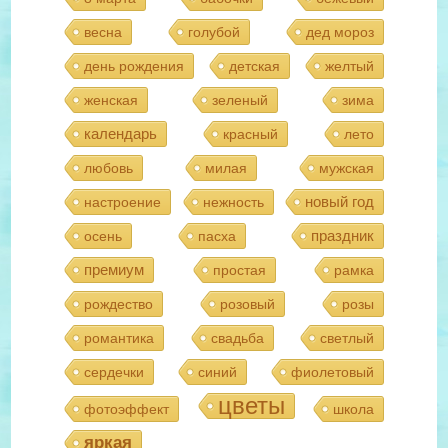
весна
голубой
дед мороз
день рождения
детская
желтый
женская
зеленый
зима
календарь
красный
лето
любовь
милая
мужская
новый год
настроение
нежность
праздник
осень
пасха
премиум
простая
рамка
рождество
розовый
розы
романтика
свадьба
светлый
сердечки
синий
фиолетовый
цветы
фотоэффект
школа
яркая