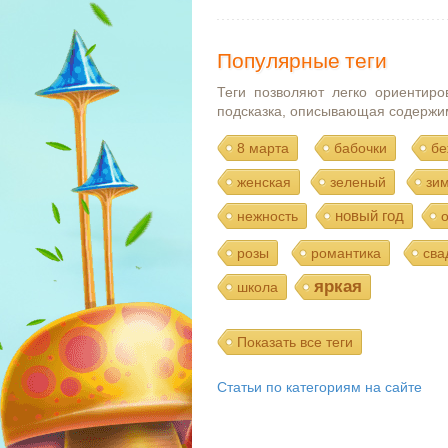
Популярные теги
Теги позволяют легко ориентиро
подсказка, описывающая содержи
8 марта
бабочки
бе
женская
зеленый
зи
новый год
нежность
розы
романтика
сва
яркая
школа
Показать все теги
Статьи по категориям на сайте