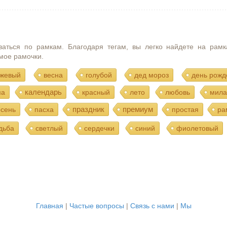
ваться по рамкам. Благодаря тегам, вы легко найдете на рамк
мое рамочки.
жевый
весна
голубой
дед мороз
день рожд
календарь
ма
красный
лето
любовь
мила
праздник
премиум
осень
пасха
простая
ра
дьба
светлый
сердечки
синий
фиолетовый
Главная
|
Частые вопросы
|
Связь с нами
|
Мы