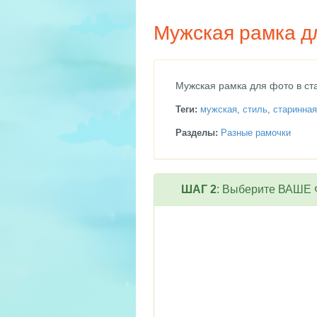
Мужская рамка дл
Мужская рамка для фото в ст
Теги:
мужская
,
стиль
,
старинная
Разделы:
Разные рамочки
ШАГ 2
: Выберите ВАШЕ Ф