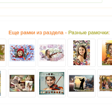
Еще рамки из раздела -
Разные рамочки
: