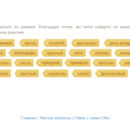
ваться по рамкам. Благодаря тегам, вы легко найдете на рамк
мое рамочки.
жевый
весна
голубой
дед мороз
день рожд
календарь
ма
красный
лето
любовь
мила
праздник
премиум
осень
пасха
простая
ра
дьба
светлый
сердечки
синий
фиолетовый
Главная
|
Частые вопросы
|
Связь с нами
|
Мы