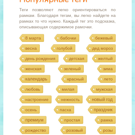
Теги позволяют легко ориентироваться по
рамкам. Благодаря тегам, вы легко найдете на
рамках то что нужно. Каждый тег это подсказка,
описывающая содержимое рамочки.
8 марта
бабочки
бежевый
весна
голубой
дед мороз
день рождения
детская
желтый
женская
зеленый
зима
календарь
красный
лето
любовь
милая
мужская
новый год
настроение
нежность
праздник
осень
пасха
премиум
простая
рамка
рождество
розовый
розы