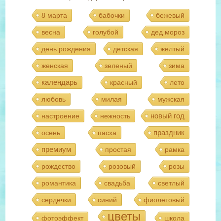
8 марта
бабочки
бежевый
весна
голубой
дед мороз
день рождения
детская
желтый
женская
зеленый
зима
календарь
красный
лето
любовь
милая
мужская
новый год
настроение
нежность
праздник
осень
пасха
премиум
простая
рамка
рождество
розовый
розы
романтика
свадьба
светлый
сердечки
синий
фиолетовый
цветы
фотоэффект
школа