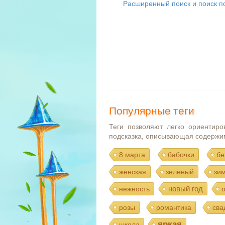
Расширенный поиск и поиск по
Популярные теги
Теги позволяют легко ориентиро
подсказка, описывающая содержи
8 марта
бабочки
бе
женская
зеленый
зи
новый год
нежность
розы
романтика
сва
яркая
школа