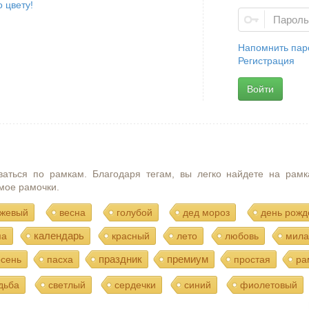
 цвету!
Напомнить пар
Регистрация
Войти
ваться по рамкам. Благодаря тегам, вы легко найдете на рамк
мое рамочки.
жевый
весна
голубой
дед мороз
день рожд
календарь
ма
красный
лето
любовь
мила
праздник
премиум
осень
пасха
простая
ра
дьба
светлый
сердечки
синий
фиолетовый