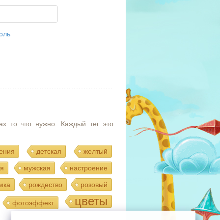
оль
ах то что нужно. Каждый тег это
ения
детская
желтый
я
мужская
настроение
мка
рождество
розовый
цветы
фотоэффект