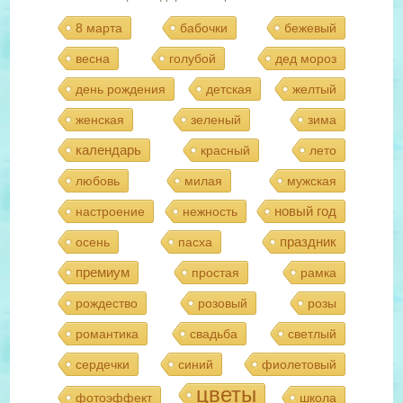
8 марта
бабочки
бежевый
весна
голубой
дед мороз
день рождения
детская
желтый
женская
зеленый
зима
календарь
красный
лето
любовь
милая
мужская
новый год
настроение
нежность
праздник
осень
пасха
премиум
простая
рамка
рождество
розовый
розы
романтика
свадьба
светлый
сердечки
синий
фиолетовый
цветы
фотоэффект
школа